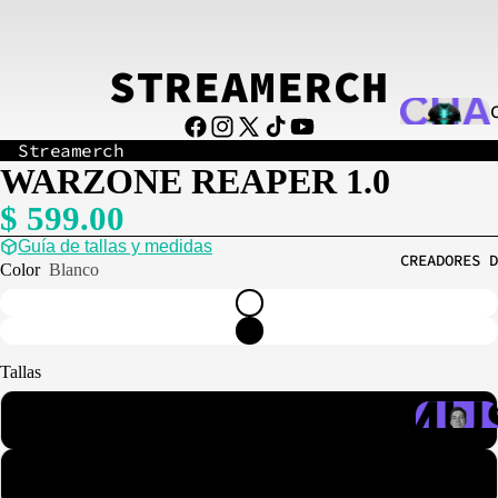
STREAMERCH
Streamerch
WARZONE REAPER 1.0
AG
$ 599.00
N3
Guía de tallas y medidas
CREADORES D
Color
Blanco
GS
Tallas
AM
Chica
OKA
Mediana
MI