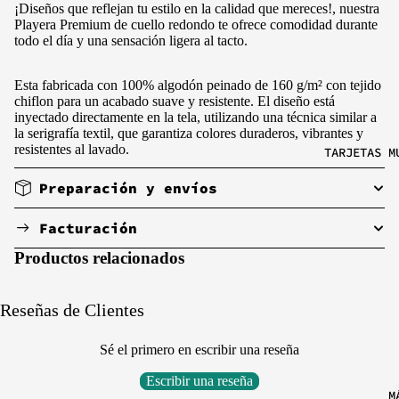
¡Diseños que reflejan tu estilo en la calidad que mereces!, nuestra
Playera Premium de cuello redondo te ofrece comodidad durante
S
Agrega tu producto al carrito y
elige pagar
todo el día y una sensación ligera al tacto.
1
con Meses sin Tarjeta.
M
En tu cuenta de Mercado Pago,
elige la
2
Esta fabricada con 100% algodón peinado de 160 g/m² con tejido
cantidad de meses
y confirma.
chiflon para un acabado suave y resistente. El diseño está
Paga mes a mes
con saldo disponible,
3
inyectado directamente en la tela, utilizando una técnica similar a
débito u otros medios.
la serigrafía textil, que garantiza colores duraderos, vibrantes y
resistentes al lavado.
TARJETAS M
Crédito sujeto a aprobación.
¿Tienes dudas? Consulta nuestra
Ayuda.
Preparación y envíos
Facturación
Productos relacionados
HA
Reseñas de Clientes
LO
Sé el primero en escribir una reseña
ZEL
Escribir una reseña
DA
M