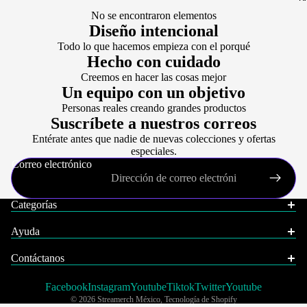
No se encontraron elementos
PO
Diseño intencional
MO
Todo lo que hacemos empieza con el porqué
Hecho con cuidado
O
Creemos en hacer las cosas mejor
Un equipo con un objetivo
P
Personas reales creando grandes productos
Suscríbete a nuestros correos
SHE
Entérate antes que nadie de nuevas colecciones y ofertas
RK
especiales.
Correo electrónico
NY
CA
Categorías
Ayuda
Contáctanos
Facebook
Instagram
Youtube
Tiktok
Twitter
Youtube
© 2026
Streamerch México
,
Tecnología de Shopify