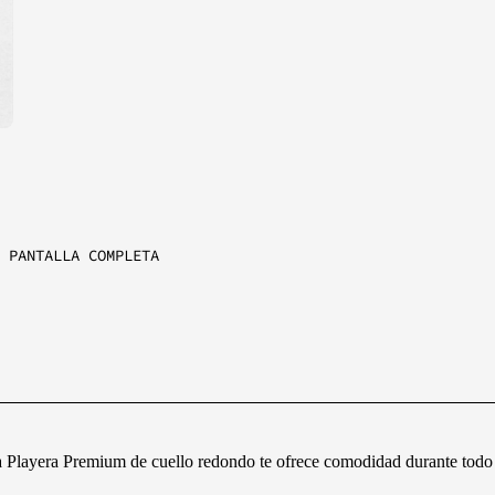
RENR
IZE
MUMUSIRA
NEITOR
 PANTALLA COMPLETA
XIMME
ZAM
GUILBERT
RACING TEAM
ra Playera Premium de cuello redondo te ofrece comodidad durante todo e