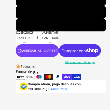
Grande
Extra Grande
DISMINUIR
AUMENTAR
CANTIDAD
CANTIDAD
AGREGAR AL CARRITO
Más opciones de pago
5 restantes
Formas de pago
Compra ahora, paga después
con
Mercado Pago.
Saber más